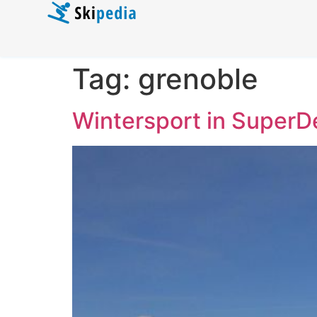
Tag:
grenoble
Wintersport in SuperD