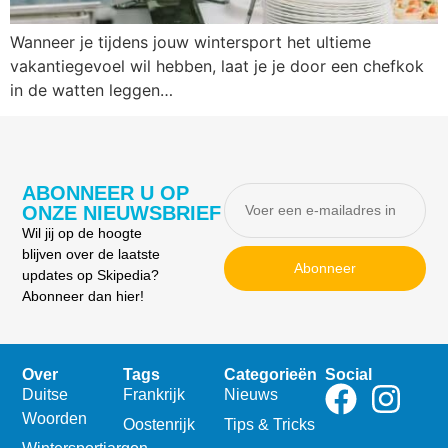
Wanneer je tijdens jouw wintersport het ultieme
vakantiegevoel wil hebben, laat je je door een chefkok
in de watten leggen…
ABONNEER U OP
ONZE NIEUWSBRIEF
Wil jij op de hoogte
blijven over de laatste
Abonneer
updates op Skipedia?
Abonneer dan hier!
Over
Tags
Categorieën
Social
Duitse
Frankrijk
Nieuws
Woorden
Oostenrijk
Tips & Tricks