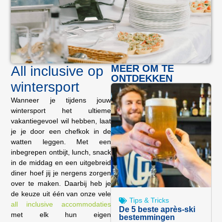
MEER OM TE
All inclusive op
ONTDEKKEN
wintersport
Wanneer je tijdens jouw
wintersport het ultieme
vakantiegevoel wil hebben, laat
je je door een chefkok in de
watten leggen. Met een
inbegrepen ontbijt, lunch, snack
in de middag en een uitgebreid
diner hoef jij je nergens zorgen
over te maken. Daarbij heb je
de keuze uit één van onze vele
Tips & Tricks
all inclusive accommodaties
De 5 beste après-ski
met elk hun eigen
bestemmingen