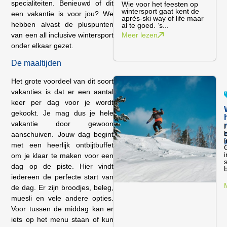
specialiteiten. Benieuwd of dit
Wie voor het feesten op
wintersport gaat kent de
een vakantie is voor jou? We
après-ski way of life maar
hebben alvast de pluspunten
al te goed. ‘s...
van een all inclusive wintersport
Meer lezen
onder elkaar gezet.
De maaltijden
Het grote voordeel van dit soort
vakanties is dat er een aantal
keer per dag voor je wordt
gekookt. Je mag dus je hele
vakantie door gewoon
aanschuiven. Jouw dag begint
met een heerlijk ontbijtbuffet
G
om je klaar te maken voor een
dag op de piste. Hier vindt
b
iedereen de perfecte start van
de dag. Er zijn broodjes, beleg,
muesli en vele andere opties.
Voor tussen de middag kan er
iets op het menu staan of kun