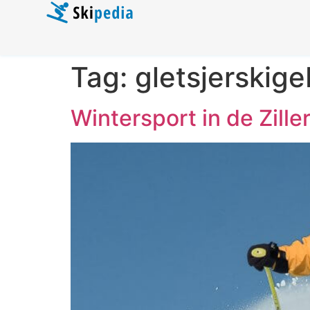
Tag:
gletsjerskige
Wintersport in de Zille