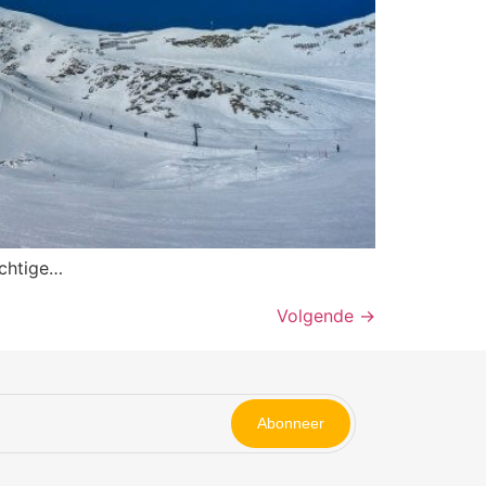
achtige…
Volgende
→
Abonneer