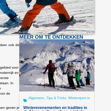
MEER OM TE ONTDEKKEN
hebben ook de
igebied voor
Oostenrijk en
eerste
staan. In
e
s om de
Algemeen
,
Tips & Tricks
,
Wintersport in
...
sen geven je
Winterevenementen en tradities in