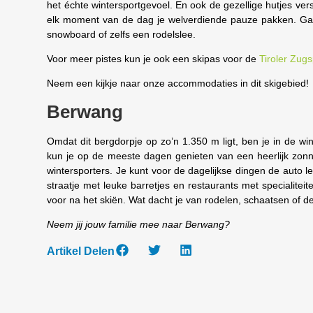
het échte wintersportgevoel. En ook de gezellige hutjes ver
elk moment van de dag je welverdiende pauze pakken. Ga je
snowboard of zelfs een rodelslee.
Voor meer pistes kun je ook een skipas voor de
Tiroler Zugs
Neem een kijkje naar onze accommodaties in dit skigebied!
Berwang
Omdat dit bergdorpje op zo’n 1.350 m ligt, ben je in de wi
kun je op de meeste dagen genieten van een heerlijk zonn
wintersporters. Je kunt voor de dagelijkse dingen de auto lek
straatje met leuke barretjes en restaurants met specialite
voor na het skiën. Wat dacht je van rodelen, schaatsen of
Neem jij jouw familie mee naar Berwang?
Artikel Delen