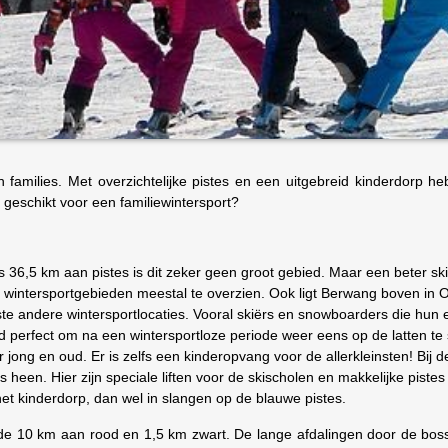
n families. Met overzichtelijke pistes en een uitgebreid kinderdorp 
 geschikt voor een familiewintersport?
ts 36,5 km aan pistes is dit zeker geen groot gebied. Maar een beter sk
ere wintersportgebieden meestal te overzien. Ook ligt Berwang boven in 
te andere wintersportlocaties. Vooral skiërs en snowboarders die hun 
d perfect om na een wintersportloze periode weer eens op de latten te 
r jong en oud. Er is zelfs een kinderopvang voor de allerkleinsten! Bij d
 heen. Hier zijn speciale liften voor de skischolen en makkelijke piste
n het kinderdorp, dan wel in slangen op de blauwe pistes.
 de 10 km aan rood en 1,5 km zwart. De lange afdalingen door de bos