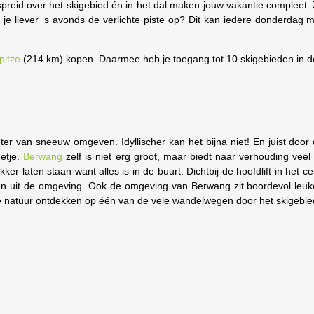
spreid over het skigebied én in het dal maken jouw vakantie compleet.
 liever ‘s avonds de verlichte piste op? Dit kan iedere donderdag me
pitze
(214 km) kopen. Daarmee heb je toegang tot 10 skigebieden in d
nter van sneeuw omgeven. Idyllischer kan het bijna niet! En juist doo
etje.
Berwang
zelf is niet erg groot, maar biedt naar verhouding vee
ker laten staan want alles is in de buurt. Dichtbij de hoofdlift in het c
iten uit de omgeving. Ook de omgeving van Berwang zit boordevol leuke
 de natuur ontdekken op één van de vele wandelwegen door het skigebi