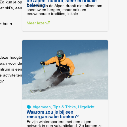
de Alpen: cultuur, sfeer en lokale
 Zo kun je op
beleving
De winter in de Alpen draait niet alleen om
t ski’s, een
sneeuw en bergen, maar ook om
eeuwenoude tradities, lokale...
Meer lezen
e buurt.
r deze hoogte
l aan voor de
entrum is een
 activiteiten
ed?
Algemeen
,
Tips & Tricks
,
Uitgelicht
Waarom zou je bij een
reisorganisatie boeken?
Er zijn wintersporters met een eigen
netwerk in een vakantieland. Zo komen ze