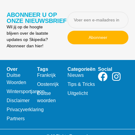
ABONNEER U OP
ONZE NIEUWSBRIEF
Wil jij op de hoogte
blijven over de laatste
Abonneer
updates op Skipedia?
Abonneer dan hier!
Over
Tags
Categorieën
Social
Duitse
Frankrijk
Nieuws
Woorden
Oostenrijk
Tips & Tricks
Wintersportjargon
Duitse
Uitgelicht
Disclaimer
woorden
Privacyverklaring
Partners