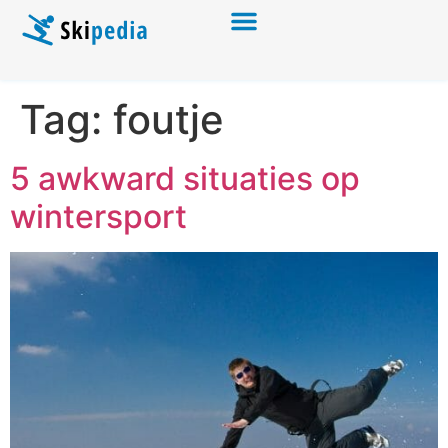
Tag:
foutje
5 awkward situaties op
wintersport