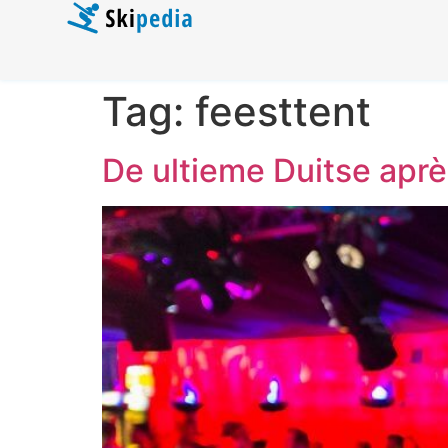
Tag:
feesttent
De ultieme Duitse après