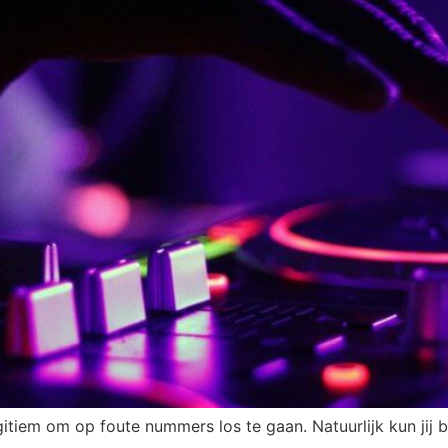
egitiem om op foute nummers los te gaan. Natuurlijk kun jij b