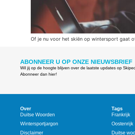
Of je nu voor het skiën op wintersport gaat of 
ABONNEER U OP ONZE NIEUWSBRIEF
Wil jij op de hoogte blijven over de laatste updates op Skipe
Abonneer dan hier!
Over
Tags
Duitse Woorden
Frankrijk
Wintersportjargon
Oostenrijk
Disclaimer
Duitse wo