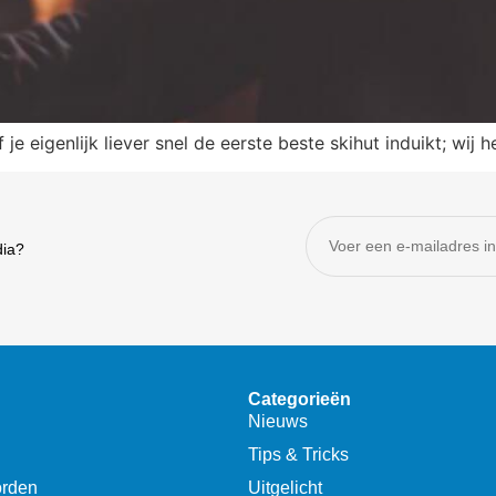
je eigenlijk liever snel de eerste beste skihut induikt; wij 
dia?
Categorieën
Nieuws
Tips & Tricks
orden
Uitgelicht