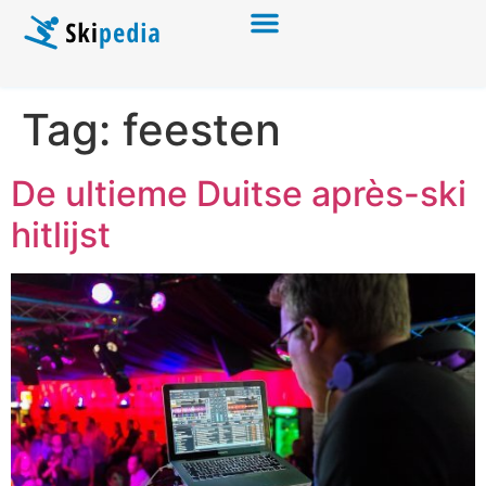
Tag:
feesten
De ultieme Duitse après-ski
hitlijst