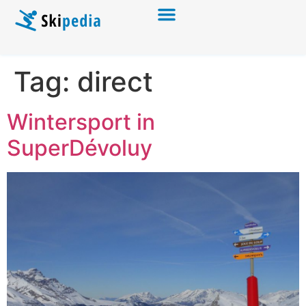
Tag:
direct
Wintersport in
SuperDévoluy