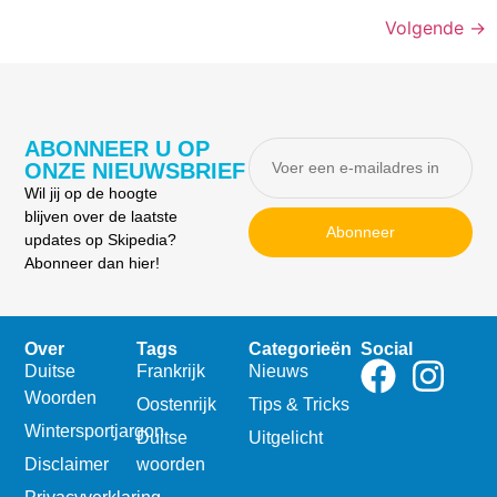
Volgende
→
ABONNEER U OP
ONZE NIEUWSBRIEF
Wil jij op de hoogte
blijven over de laatste
Abonneer
updates op Skipedia?
Abonneer dan hier!
Over
Tags
Categorieën
Social
Duitse
Frankrijk
Nieuws
Woorden
Oostenrijk
Tips & Tricks
Wintersportjargon
Duitse
Uitgelicht
Disclaimer
woorden