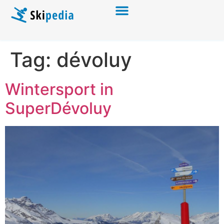
Tag:
dévoluy
Wintersport in
SuperDévoluy