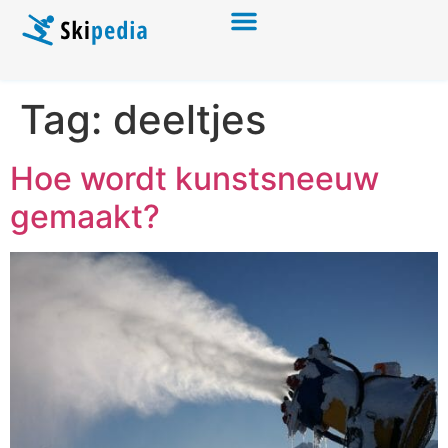
Tag:
deeltjes
Hoe wordt kunstsneeuw
gemaakt?