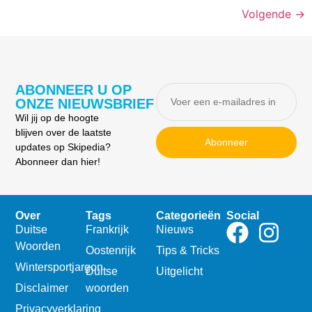
Volgende
→
ABONNEER U OP
ONZE NIEUWSBRIEF
Wil jij op de hoogte
blijven over de laatste
Abonneer
updates op Skipedia?
Abonneer dan hier!
Over
Tags
Categorieën
Social
Duitse
Frankrijk
Nieuws
Woorden
Oostenrijk
Tips & Tricks
Wintersportjargon
Duitse
Uitgelicht
Disclaimer
woorden
Privacyverklaring