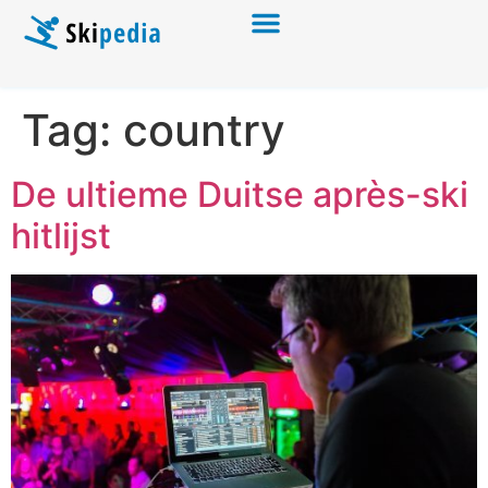
Tag:
country
De ultieme Duitse après-ski
hitlijst