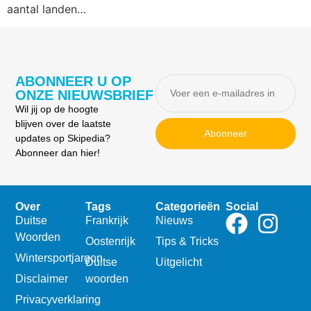
aantal landen…
ABONNEER U OP
ONZE NIEUWSBRIEF
Wil jij op de hoogte
blijven over de laatste
Abonneer
updates op Skipedia?
Abonneer dan hier!
Over
Tags
Categorieën
Social
Duitse
Frankrijk
Nieuws
Woorden
Oostenrijk
Tips & Tricks
Wintersportjargon
Duitse
Uitgelicht
Disclaimer
woorden
Privacyverklaring