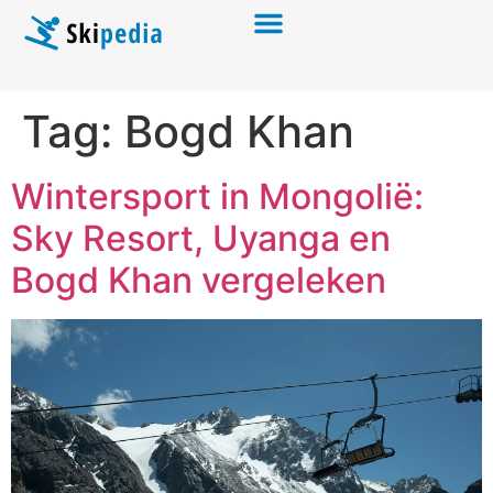
Tag:
Bogd Khan
Wintersport in Mongolië:
Sky Resort, Uyanga en
Bogd Khan vergeleken