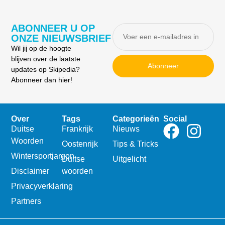
ABONNEER U OP
ONZE NIEUWSBRIEF
Wil jij op de hoogte
blijven over de laatste
Abonneer
updates op Skipedia?
Abonneer dan hier!
Over
Tags
Categorieën
Social
Duitse
Frankrijk
Nieuws
Woorden
Oostenrijk
Tips & Tricks
Wintersportjargon
Duitse
Uitgelicht
Disclaimer
woorden
Privacyverklaring
Partners