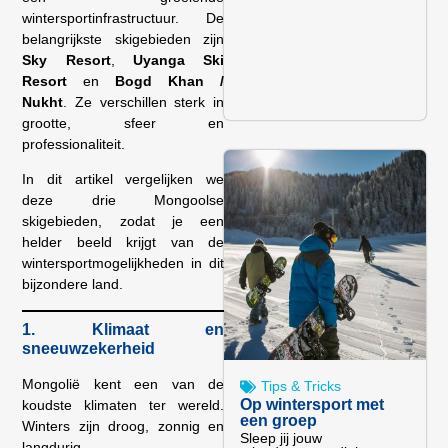
wintersportinfrastructuur. De
belangrijkste skigebieden zijn
Sky Resort
,
Uyanga Ski
Resort
en
Bogd Khan /
Nukht
. Ze verschillen sterk in
grootte, sfeer en
professionaliteit.
In dit artikel vergelijken we
deze drie Mongoolse
skigebieden, zodat je een
helder beeld krijgt van de
wintersportmogelijkheden in dit
bijzondere land.
1. Klimaat en
sneeuwzekerheid
Mongolië kent een van de
Tips & Tricks
Op wintersport met
koudste klimaten ter wereld.
een groep
Winters zijn droog, zonnig en
Sleep jij jouw
langdurig.