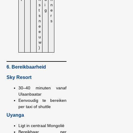
s
i
n
t
g
e
s
r
n
s
e
e
u
w
)
6. Bereikbaarheid
Sky Resort
30–40 minuten vanaf
Ulaanbaatar
Eenvoudig te bereiken
per taxi of shuttle
Uyanga
Ligt in centraal Mongolië
Bereikbaar per