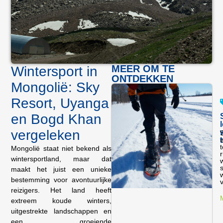
MEER OM TE
Wintersport in
ONTDEKKEN
Mongolië: Sky
Resort, Uyanga
en Bogd Khan
vergeleken
Mongolië staat niet bekend als
wintersportland, maar dat
w
maakt het juist een unieke
bestemming voor avontuurlijke
v
reizigers. Het land heeft
extreem koude winters,
uitgestrekte landschappen en
een groeiende