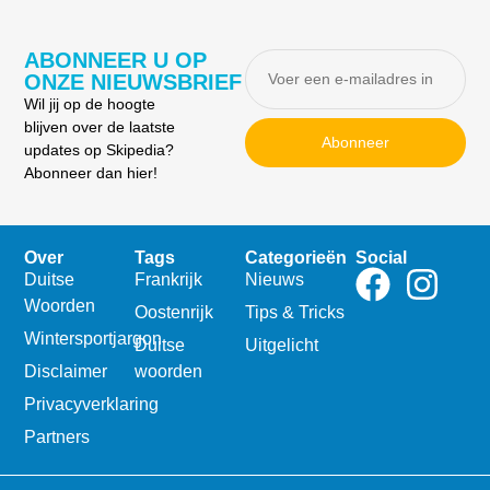
ABONNEER U OP
ONZE NIEUWSBRIEF
Wil jij op de hoogte
blijven over de laatste
Abonneer
updates op Skipedia?
Abonneer dan hier!
Over
Tags
Categorieën
Social
Duitse
Frankrijk
Nieuws
Woorden
Oostenrijk
Tips & Tricks
Wintersportjargon
Duitse
Uitgelicht
Disclaimer
woorden
Privacyverklaring
Partners