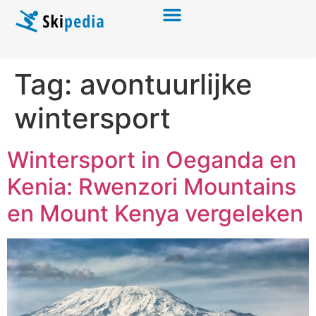
Tag:
avontuurlijke
wintersport
Wintersport in Oeganda en
Kenia: Rwenzori Mountains
en Mount Kenya vergeleken