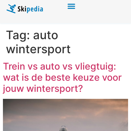
Tag:
auto
wintersport
Trein vs auto vs vliegtuig:
wat is de beste keuze voor
jouw wintersport?