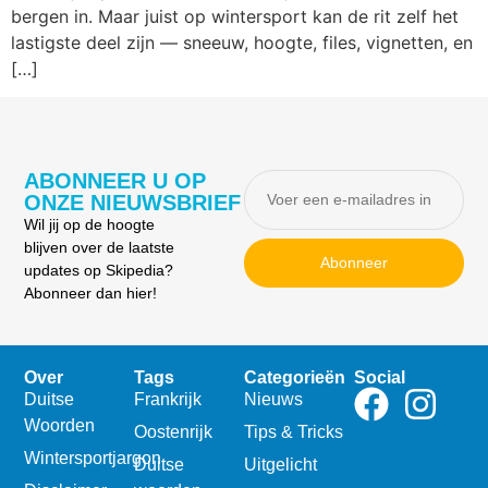
bergen in. Maar juist op wintersport kan de rit zelf het
lastigste deel zijn — sneeuw, hoogte, files, vignetten, en
[…]
ABONNEER U OP
ONZE NIEUWSBRIEF
Wil jij op de hoogte
blijven over de laatste
Abonneer
updates op Skipedia?
Abonneer dan hier!
Over
Tags
Categorieën
Social
Duitse
Frankrijk
Nieuws
Woorden
Oostenrijk
Tips & Tricks
Wintersportjargon
Duitse
Uitgelicht