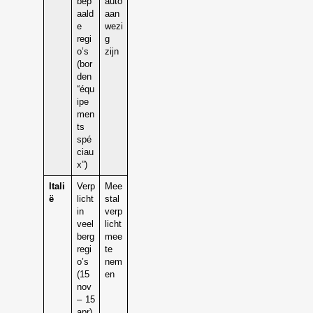
bep
auto
aald
aan
e
wezi
regi
g
o’s
zijn
(bor
den
“équ
ipe
men
ts
spé
ciau
x”)
Itali
Verp
Mee
ë
licht
stal
in
verp
veel
licht
berg
mee
regi
te
o’s
nem
(15
en
nov
– 15
apr)