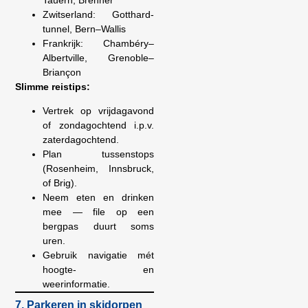
Zwitserland: Gotthard-
tunnel, Bern–Wallis
Frankrijk: Chambéry–
Albertville, Grenoble–
Briançon
Slimme reistips:
Vertrek op vrijdagavond
of zondagochtend i.p.v.
zaterdagochtend.
Plan tussenstops
(Rosenheim, Innsbruck,
of Brig).
Neem eten en drinken
mee — file op een
bergpas duurt soms
uren.
Gebruik navigatie mét
hoogte- en
weerinformatie.
7. Parkeren in skidorpen