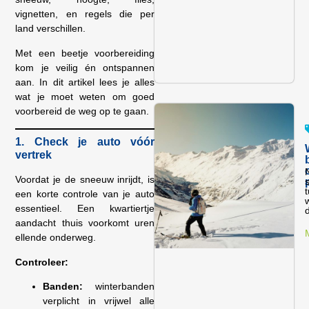
vignetten, en regels die per
land verschillen.
Met een beetje voorbereiding
kom je veilig én ontspannen
aan. In dit artikel lees je alles
wat je moet weten om goed
voorbereid de weg op te gaan.
1. Check je auto vóór
vertrek
N
Voordat je de sneeuw inrijdt, is
s
een korte controle van je auto
essentieel. Een kwartiertje
d
aandacht thuis voorkomt uren
ellende onderweg.
Controleer:
Banden:
winterbanden
verplicht in vrijwel alle