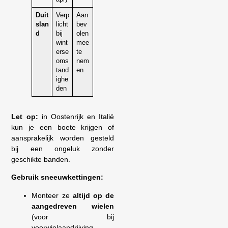
Duit
Verp
Aan
slan
licht
bev
d
bij
olen
wint
mee
erse
te
oms
nem
tand
en
ighe
den
Let op:
in Oostenrijk en Italië
kun je een boete krijgen of
aansprakelijk worden gesteld
bij een ongeluk zonder
geschikte banden.
Gebruik sneeuwkettingen:
Monteer ze
altijd op de
aangedreven wielen
(voor bij
voorwielaandrijving,