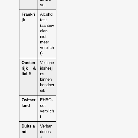
set
Frankri
Alcohol
jk
test
(aanbev
olen,
niet
meer
verplich
t)
Oosten
Veilighe
rijk &
idshesj
Italië
es
binnen
handber
eik
Zwitser
EHBO-
land
set
verplich
t
Duitsla
Verban
nd
ddoos
+