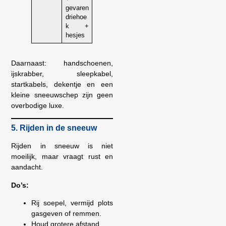
gevaren
driehoe
k +
hesjes
Daarnaast: handschoenen,
ijskrabber, sleepkabel,
startkabels, dekentje en een
kleine sneeuwschep zijn geen
overbodige luxe.
5. Rijden in de sneeuw
Rijden in sneeuw is niet
moeilijk, maar vraagt rust en
aandacht.
Do’s:
Rij soepel, vermijd plots
gasgeven of remmen.
Houd grotere afstand.