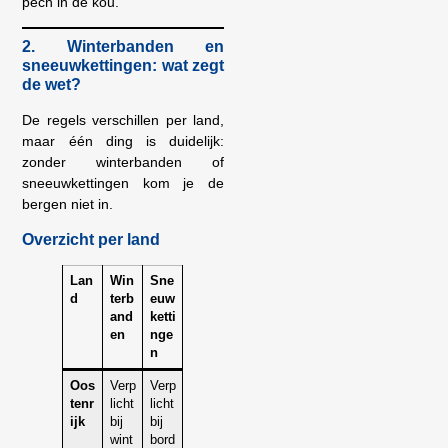
pech in de kou.
2. Winterbanden en
sneeuwkettingen: wat zegt
de wet?
De regels verschillen per land,
maar één ding is duidelijk:
zonder winterbanden of
sneeuwkettingen kom je de
bergen niet in.
Overzicht per land
Lan
Win
Sne
d
terb
euw
and
ketti
en
nge
n
Oos
Verp
Verp
tenr
licht
licht
ijk
bij
bij
wint
bord