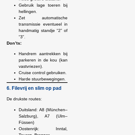
Gebruik lage toeren bij
hellingen.
Zet automatische
transmissie eventueel in
handmatig standje “2” of
“3”.
Don’ts:
Handrem aantrekken bij
parkeren in de kou (kan
vastvriezen).
Cruise control gebruiken.
Harde stuurbewegingen.
6. Filevrij en slim op pad
De drukste routes:
Duitsland: A8 (München–
Salzburg), A7 (Ulm–
Füssen)
Oostenrijk: Inntal,
Tauern, Brenner