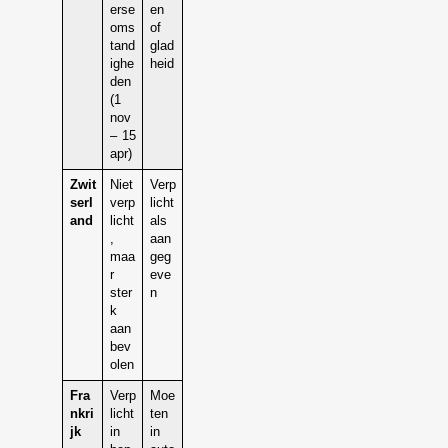
erse
en
oms
of
tand
glad
ighe
heid
den
(1
nov
– 15
apr)
Zwit
Niet
Verp
serl
verp
licht
and
licht
als
,
aan
maa
geg
r
eve
ster
n
k
aan
bev
olen
Fra
Verp
Moe
nkri
licht
ten
jk
in
in