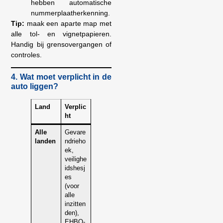
hebben automatische
nummerplaatherkenning.
Tip:
maak een aparte map met
alle tol- en vignetpapieren.
Handig bij grensovergangen of
controles.
4. Wat moet verplicht in de
auto liggen?
Land
Verplic
ht
Alle
Gevare
landen
ndrieho
ek,
veilighe
idshesj
es
(voor
alle
inzitten
den),
EHBO-