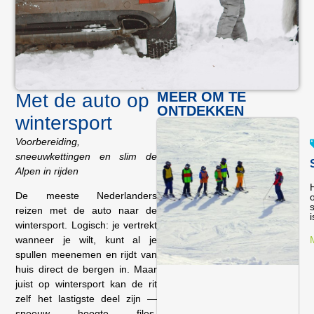
MEER OM TE
Met de auto op
ONTDEKKEN
wintersport
Voorbereiding,
sneeuwkettingen en slim de
Alpen in rijden
De meeste Nederlanders
reizen met de auto naar de
i
wintersport. Logisch: je vertrekt
wanneer je wilt, kunt al je
spullen meenemen en rijdt van
huis direct de bergen in. Maar
juist op wintersport kan de rit
zelf het lastigste deel zijn —
sneeuw, hoogte, files,