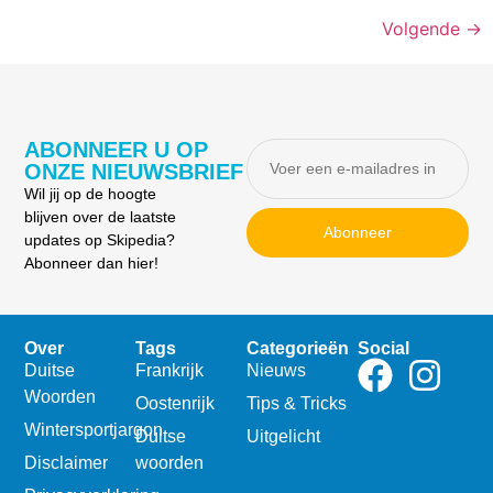
Volgende
→
ABONNEER U OP
ONZE NIEUWSBRIEF
Wil jij op de hoogte
blijven over de laatste
Abonneer
updates op Skipedia?
Abonneer dan hier!
Over
Tags
Categorieën
Social
Duitse
Frankrijk
Nieuws
Woorden
Oostenrijk
Tips & Tricks
Wintersportjargon
Duitse
Uitgelicht
Disclaimer
woorden