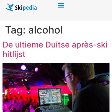
Tag:
alcohol
De ultieme Duitse après-ski
hitlijst