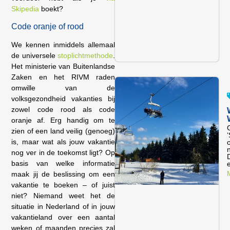
Skipedia
boekt?
Code oranje of rood
We kennen inmiddels allemaal
de universele
stoplichtmethode
.
Het ministerie van Buitenlandse
Zaken en het RIVM raden
omwille van de
volksgezondheid vakanties bij
zowel code rood als code
oranje af. Erg handig om te
zien of een land veilig (genoeg)
‘
is, maar wat als jouw vakantie
nog ver in de toekomst ligt? Op
basis van welke informatie
e
maak jij de beslissing om een
vakantie te boeken – of juist
niet? Niemand weet het de
situatie in Nederland of in jouw
vakantieland over een aantal
weken of maanden precies zal