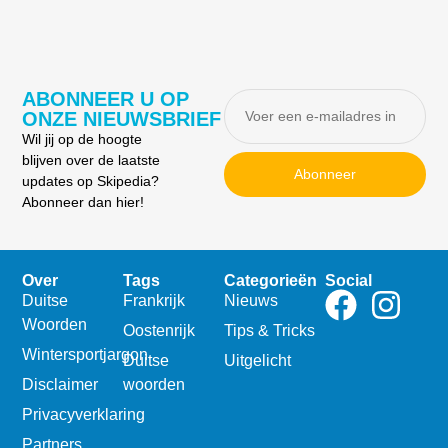
ABONNEER U OP
ONZE NIEUWSBRIEF
Wil jij op de hoogte
blijven over de laatste
Abonneer
updates op Skipedia?
Abonneer dan hier!
Over
Tags
Categorieën
Social
Duitse
Frankrijk
Nieuws
Woorden
Oostenrijk
Tips & Tricks
Wintersportjargon
Duitse
Uitgelicht
Disclaimer
woorden
Privacyverklaring
Partners