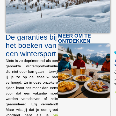
MEER OM TE
De garanties bij
ONTDEKKEN
het boeken van
een wintersport
Niets is zo deprimerend als een
geboekte wintersportvakantie
die niet door kan gaan – terwijl
r
jij je zo op de sneeuw had
verheugd. En in deze onzekere
tijden komt het meer dan eens
voor dat een vakantie moet
worden verschoven of zelfs
geannuleerd. Erg vervelend!
Maar wist jij dat je een groot
voordeel hebt als je
via