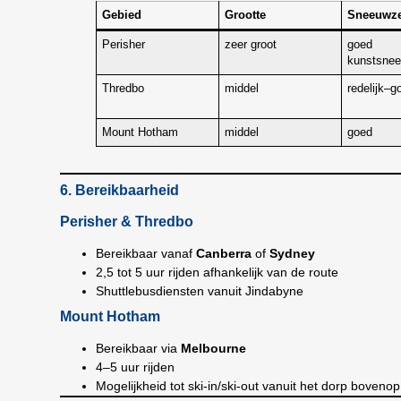
Gebied
Grootte
Sneeuwze
Perisher
zeer groot
goed
kunstsne
Thredbo
middel
redelijk–g
Mount Hotham
middel
goed
6. Bereikbaarheid
Perisher & Thredbo
Bereikbaar vanaf
Canberra
of
Sydney
2,5 tot 5 uur rijden afhankelijk van de route
Shuttlebusdiensten vanuit Jindabyne
Mount Hotham
Bereikbaar via
Melbourne
4–5 uur rijden
Mogelijkheid tot ski-in/ski-out vanuit het dorp boveno