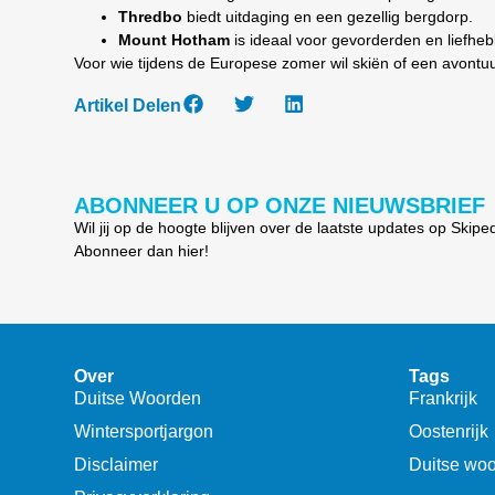
Thredbo
biedt uitdaging en een gezellig bergdorp.
Mount Hotham
is ideaal voor gevorderden en liefhebb
Voor wie tijdens de Europese zomer wil skiën of een avontuur
Artikel Delen
ABONNEER U OP ONZE NIEUWSBRIEF
Wil jij op de hoogte blijven over de laatste updates op Skipe
Abonneer dan hier!
Over
Tags
Duitse Woorden
Frankrijk
Wintersportjargon
Oostenrijk
Disclaimer
Duitse wo