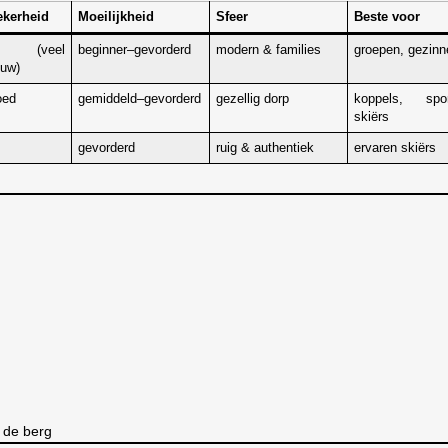
kerheid
Moeilijkheid
Sfeer
Beste voor
 (veel
beginner–gevorderd
modern & families
groepen, gezin
euw)
oed
gemiddeld–gevorderd
gezellig dorp
koppels, spor
skiërs
gevorderd
ruig & authentiek
ervaren skiërs
p de berg