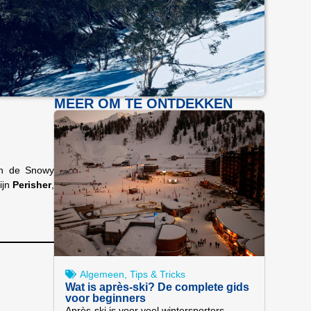
MEER OM TE ONTDEKKEN
 In de Snowy
ijn
Perisher
,
Algemeen
,
Tips & Tricks
Wat is après-ski? De complete gids
voor beginners
Après-ski is voor veel wintersporters