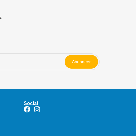
e.
Abonneer
Social