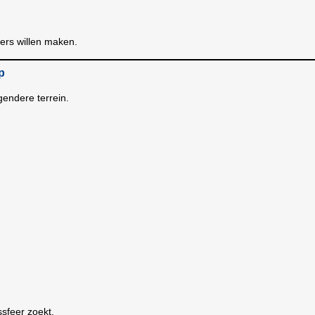
ters willen maken.
p
gendere terrein.
sfeer zoekt.