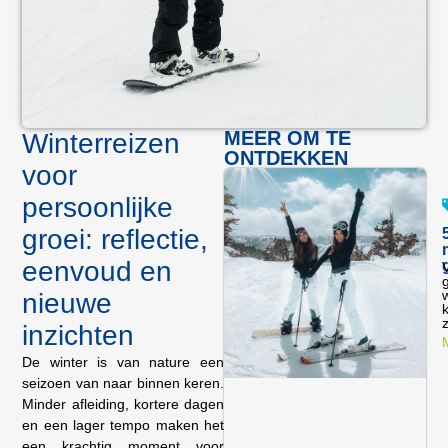
MEER OM TE
Winterreizen
ONTDEKKEN
voor
persoonlijke
groei: reflectie,
eenvoud en
w
nieuwe
z
inzichten
De winter is van nature een
seizoen van naar binnen keren.
Minder afleiding, kortere dagen
en een lager tempo maken het
een krachtig moment voor