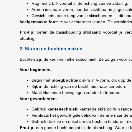
Rug recht, blik vooruit in de richting van de afdaling.
Armen iets naar voren, handen zichtbaar in je gezicht
Gewicht iets op de tong van je skischoenen — dit houd
Veelgemaakte fout:
te ver achterover leunen. Dit vermindert
Pro-tip:
oefen de basishouding stilstaand voordat je ver
afdaling.
2. Sturen en bochten maken
Bochten zijn de kern van elke skitechniek. Ze zorgen voor co
Voor beginners:
Begin met
ploegbochten
: ski’s in V-vorm, druk op d
Kijk in de richting van de bocht, niet naar beneden.
Maak vloeiende bewegingen zonder te forceren.
Voor gevorderden:
Gebruik
kanteltechniek
: kantel de ski’s op hun rand
Verplaats het gewicht geleidelijk van de ene naar de a
Gebruik de knie en enkel om de bocht in te sturen, ni
Pro-tip:
een goede bocht begint bij de blikrichting. Waar je ki