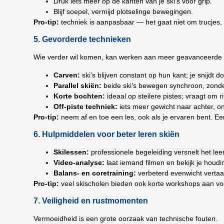
Druk iets meer op de kanten van je ski’s voor grip.
Blijf soepel, vermijd plotselinge bewegingen.
Pro-tip:
techniek is aanpasbaar — het gaat niet om trucjes
5. Gevorderde technieken
Wie verder wil komen, kan werken aan meer geavanceerde 
Carven:
ski’s blijven constant op hun kant; je snijdt d
Parallel skiën:
beide ski’s bewegen synchroon, zond
Korte bochten:
ideaal op steilere pistes; vraagt om 
Off-piste techniek:
iets meer gewicht naar achter, o
Pro-tip:
neem af en toe een les, ook als je ervaren bent. Ee
6. Hulpmiddelen voor beter leren skiën
Skilessen:
professionele begeleiding versnelt het lee
Video-analyse:
laat iemand filmen en bekijk je houdin
Balans- en coretraining:
verbeterd evenwicht vertaalt
Pro-tip:
veel skischolen bieden ook korte workshops aan vo
7. Veiligheid en rustmomenten
Vermoeidheid is een grote oorzaak van technische fouten.