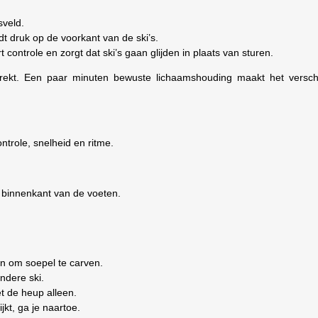
sveld.
t druk op de voorkant van de ski’s.
 controle en zorgt dat ski’s gaan glijden in plaats van sturen.
trekt. Een paar minuten bewuste lichaamshouding maakt het verschi
ntrole, snelheid en ritme.
e binnenkant van de voeten.
en om soepel te carven.
ndere ski.
et de heup alleen.
jkt, ga je naartoe.