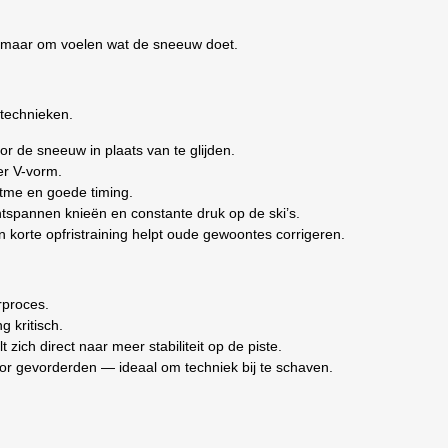
, maar om voelen wat de sneeuw doet.
technieken.
oor de sneeuw in plaats van te glijden.
er V-vorm.
ritme en goede timing.
ntspannen knieën en constante druk op de ski’s.
n korte opfristraining helpt oude gewoontes corrigeren.
rproces.
g kritisch.
 zich direct naar meer stabiliteit op de piste.
or gevorderden — ideaal om techniek bij te schaven.