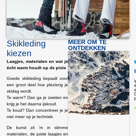
MEER OM TE
Skikleding
ONTDEKKEN
kiezen
Laagjes, materialen en wat je
écht warm houdt op de piste
Goede skikleding bepaalt voor
een groot deel hoe plezierig je
skidag wordt.
Te warm? Dan ga je zweten en
p
krijg je het daarna ijskoud.
Te koud? Dan concentreer je je
niet meer op je techniek.
De kunst zit ’m in slimme
materialen, de juiste laagjes en