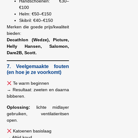
Handschoenen: €30–
€100
Helm: €50–€150
Skibril: €40–€150
Merken die goede prijs/kwaliteit
bieden:
Decathlon (Wedze), Picture,
Helly Hansen, Salomon,
Dare2B, Scott.
7. Veelgemaakte fouten
(en hoe je ze voorkomt)
Te warm beginnen
→ Resultaat: zweten en daarna
bibberen.
Oplossing:
lichte midlayer
gebruiken, ventilatieritsen
open.
Katoenen basislaag
→ Altijd koud.