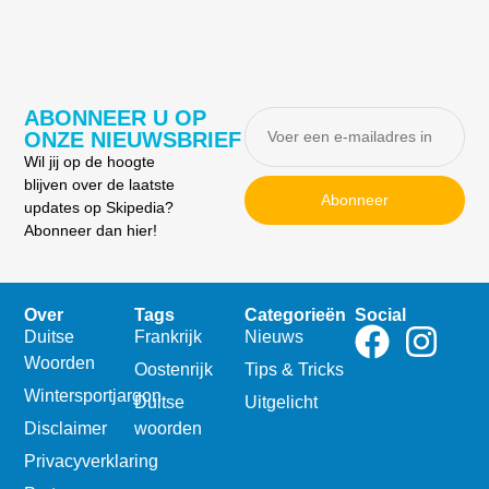
ABONNEER U OP
ONZE NIEUWSBRIEF
Wil jij op de hoogte
blijven over de laatste
Abonneer
updates op Skipedia?
Abonneer dan hier!
Over
Tags
Categorieën
Social
Duitse
Frankrijk
Nieuws
Woorden
Oostenrijk
Tips & Tricks
Wintersportjargon
Duitse
Uitgelicht
Disclaimer
woorden
Privacyverklaring