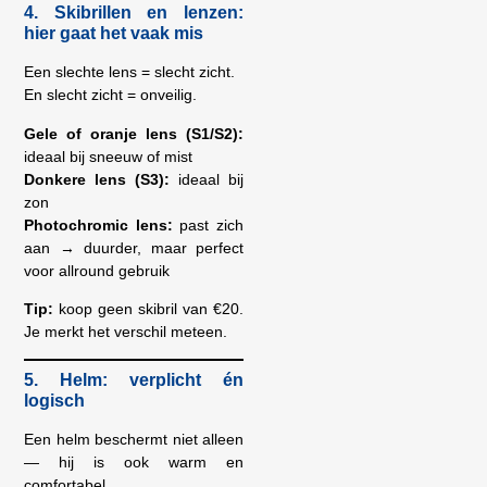
4. Skibrillen en lenzen:
hier gaat het vaak mis
Een slechte lens = slecht zicht.
En slecht zicht = onveilig.
Gele of oranje lens (S1/S2):
ideaal bij sneeuw of mist
Donkere lens (S3):
ideaal bij
zon
Photochromic lens:
past zich
aan → duurder, maar perfect
voor allround gebruik
Tip:
koop geen skibril van €20.
Je merkt het verschil meteen.
5. Helm: verplicht én
logisch
Een helm beschermt niet alleen
— hij is ook warm en
comfortabel.