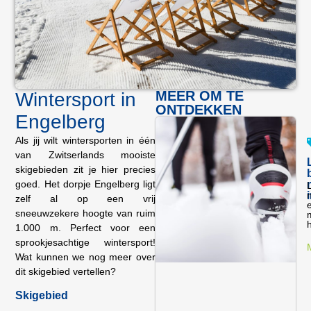
MEER OM TE
Wintersport in
ONTDEKKEN
Engelberg
Als jij wilt wintersporten in één
van Zwitserlands mooiste
skigebieden zit je hier precies
goed. Het dorpje Engelberg ligt
n
zelf al op een vrij
e
sneeuwzekere hoogte van ruim
h
1.000 m. Perfect voor een
sprookjesachtige wintersport!
Wat kunnen we nog meer over
dit skigebied vertellen?
Skigebied