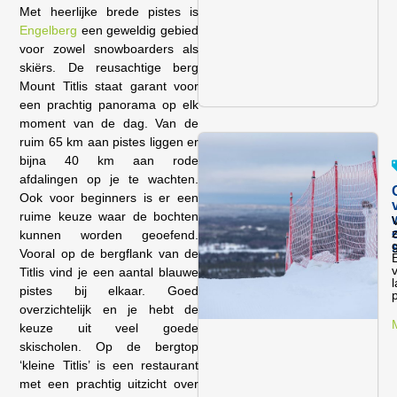
Met heerlijke brede pistes is
Engelberg
een geweldig gebied
voor zowel snowboarders als
skiërs. De reusachtige berg
Mount Titlis staat garant voor
een prachtig panorama op elk
moment van de dag. Van de
ruim 65 km aan pistes liggen er
bijna 40 km aan rode
afdalingen op je te wachten.
Ook voor beginners is er een
ruime keuze waar de bochten
z
kunnen worden geoefend.
Vooral op de bergflank van de
Titlis vind je een aantal blauwe
pistes bij elkaar. Goed
overzichtelijk en je hebt de
keuze uit veel goede
skischolen. Op de bergtop
‘kleine Titlis’ is een restaurant
met een prachtig uitzicht over