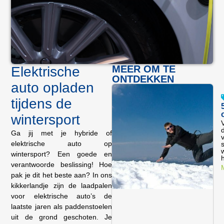
MEER OM TE
Elektrische
ONTDEKKEN
auto opladen
tijdens de
wintersport
d
Ga jij met je hybride of
elektrische auto op
w
wintersport? Een goede en
h
verantwoorde beslissing! Hoe
pak je dit het beste aan? In ons
kikkerlandje zijn de laadpalen
voor elektrische auto’s de
laatste jaren als paddenstoelen
uit de grond geschoten. Je