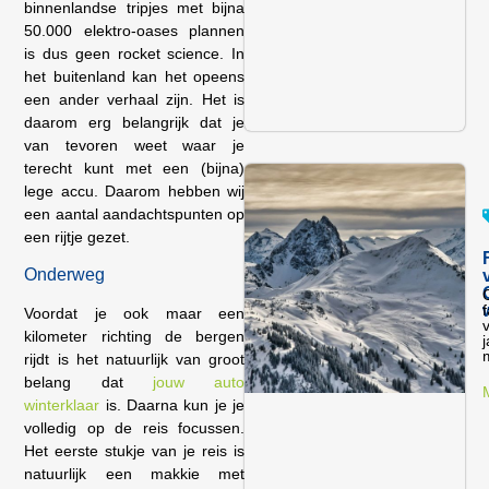
binnenlandse tripjes met bijna
50.000 elektro-oases plannen
is dus geen rocket science. In
het buitenland kan het opeens
een ander verhaal zijn. Het is
daarom erg belangrijk dat je
van tevoren weet waar je
terecht kunt met een (bijna)
lege accu. Daarom hebben wij
een aantal aandachtspunten op
een rijtje gezet.
Onderweg
O
f
Voordat je ook maar een
kilometer richting de bergen
j
rijdt is het natuurlijk van groot
belang dat
jouw auto
winterklaar
is. Daarna kun je je
volledig op de reis focussen.
Het eerste stukje van je reis is
natuurlijk een makkie met