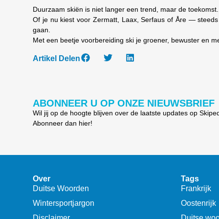
Duurzaam skiën is niet langer een trend, maar de toekomst.
Of je nu kiest voor Zermatt, Laax, Serfaus of Åre — steed
gaan.
Met een beetje voorbereiding ski je groener, bewuster en m
Artikel Delen
ABONNEER U OP ONZE NIEUWSBRIEF
Wil jij op de hoogte blijven over de laatste updates op Skipe
Abonneer dan hier!
Over
Tags
Duitse Woorden
Frankrijk
Wintersportjargon
Oostenrijk
Disclaimer
Duitse wo