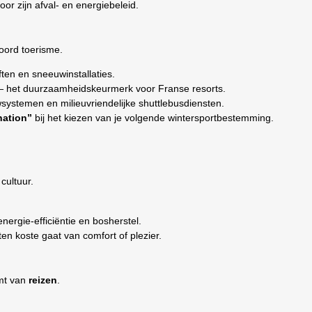
or zijn afval- en energiebeleid.
woord toerisme.
ten en sneeuwinstallaties.
l — het duurzaamheidskeurmerk voor Franse resorts.
stemen en milieuvriendelijke shuttlebusdiensten.
nation”
bij het kiezen van je volgende wintersportbestemming.
cultuur.
nergie-efficiëntie en bosherstel.
en koste gaat van comfort of plezier.
omt van
reizen
.