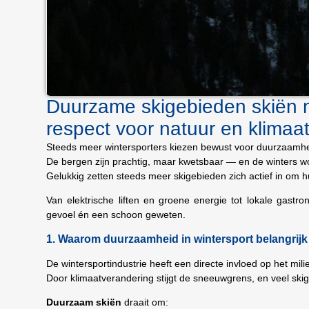
Duurzame skigebieden skiën 
respect voor natuur en klimaa
Steeds meer wintersporters kiezen bewust voor duurzaamhe
De bergen zijn prachtig, maar kwetsbaar — en de winters w
Gelukkig zetten steeds meer skigebieden zich actief in om h
Van elektrische liften en groene energie tot lokale gastr
gevoel én een schoon geweten.
1. Waarom duurzaamheid in wintersport belangrijk 
De wintersportindustrie heeft een directe invloed op het mi
Door klimaatverandering stijgt de sneeuwgrens, en veel ski
Duurzaam skiën
draait om: