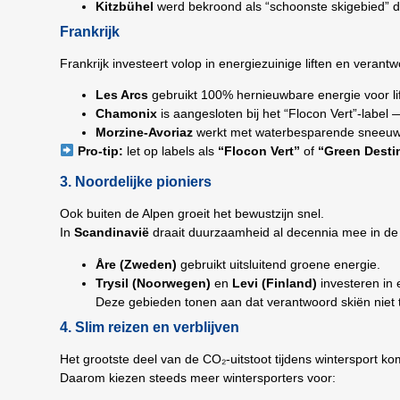
Kitzbühel
werd bekroond als “schoonste skigebied” do
Frankrijk
Frankrijk investeert volop in energiezuinige liften en verant
Les Arcs
gebruikt 100% hernieuwbare energie voor lif
Chamonix
is aangesloten bij het “Flocon Vert”-labe
Morzine-Avoriaz
werkt met waterbesparende sneeuwsy
Pro-tip:
let op labels als
“Flocon Vert”
of
“Green Desti
3. Noordelijke pioniers
Ook buiten de Alpen groeit het bewustzijn snel.
In
Scandinavië
draait duurzaamheid al decennia mee in de 
Åre (Zweden)
gebruikt uitsluitend groene energie.
Trysil (Noorwegen)
en
Levi (Finland)
investeren in e
Deze gebieden tonen aan dat verantwoord skiën niet t
4. Slim reizen en verblijven
Het grootste deel van de CO₂-uitstoot tijdens wintersport k
Daarom kiezen steeds meer wintersporters voor: