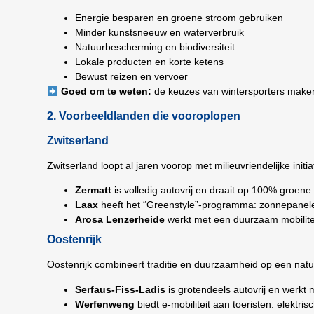
Energie besparen en groene stroom gebruiken
Minder kunstsneeuw en waterverbruik
Natuurbescherming en biodiversiteit
Lokale producten en korte ketens
Bewust reizen en vervoer
Goed om te weten:
de keuzes van wintersporters maken
2. Voorbeeldlanden die vooroplopen
Zwitserland
Zwitserland loopt al jaren voorop met milieuvriendelijke initia
Zermatt
is volledig autovrij en draait op 100% groene
Laax
heeft het “Greenstyle”-programma: zonnepanelen,
Arosa Lenzerheide
werkt met een duurzaam mobiliteit
Oostenrijk
Oostenrijk combineert traditie en duurzaamheid op een natuu
Serfaus-Fiss-Ladis
is grotendeels autovrij en werkt
Werfenweng
biedt e-mobiliteit aan toeristen: elektris