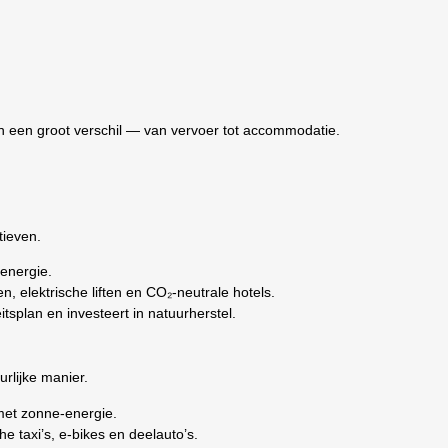
 een groot verschil — van vervoer tot accommodatie.
tieven.
 energie.
 elektrische liften en CO₂-neutrale hotels.
splan en investeert in natuurherstel.
rlijke manier.
 met zonne-energie.
che taxi’s, e-bikes en deelauto’s.