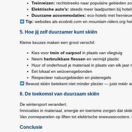
Treinreizen:
rechtstreeks naar populaire gebieden zoa
Elektrische auto’s:
steeds meer laadpunten bij hotel
Duurzame accommodaties:
eco-hotels met hernieuw
Tip:
websites als
ecobnb.com
en
mountain-riders.org
hel
5. Hoe jij zelf duurzamer kunt skiën
Kleine keuzes maken een groot verschil:
Kies voor
trein of carpool
in plaats van vliegtuig
Neem
herbruikbare flessen
en vermijd plastic
Huur of onderhoud je materiaal in plaats van elk jaar
Eet lokaal en seizoensgebonden
Respecteer natuurgebieden en pisteregels
Bewust skiën betekent niet minder plezier — juist méér 
6. De toekomst van duurzaam skiën
De wintersport verandert.
Innovaties in materiaal, energie en toerisme zorgen dat skiën
Van zonnepanelen op liften tot elektrische sneeuwscooters:
Conclusie