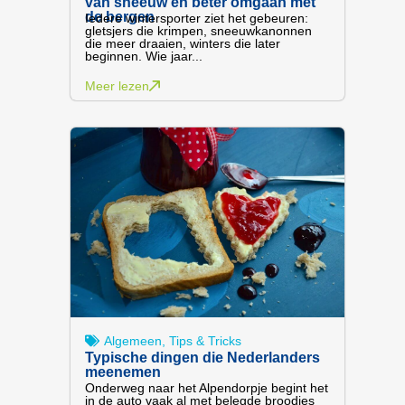
van sneeuw én beter omgaan met
de bergen
Iedere wintersporter ziet het gebeuren:
gletsjers die krimpen, sneeuwkanonnen
die meer draaien, winters die later
beginnen. Wie jaar...
Meer lezen
Algemeen
,
Tips & Tricks
Typische dingen die Nederlanders
meenemen
Onderweg naar het Alpendorpje begint het
in de auto vaak al met belegde broodjes