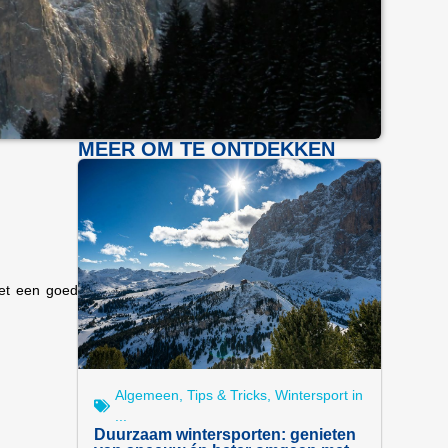
MEER OM TE ONTDEKKEN
et een goed
Algemeen
,
Tips & Tricks
,
Wintersport in
...
Duurzaam wintersporten: genieten