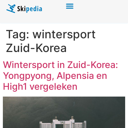
Tag:
wintersport
Zuid-Korea
Wintersport in Zuid-Korea:
Yongpyong, Alpensia en
High1 vergeleken