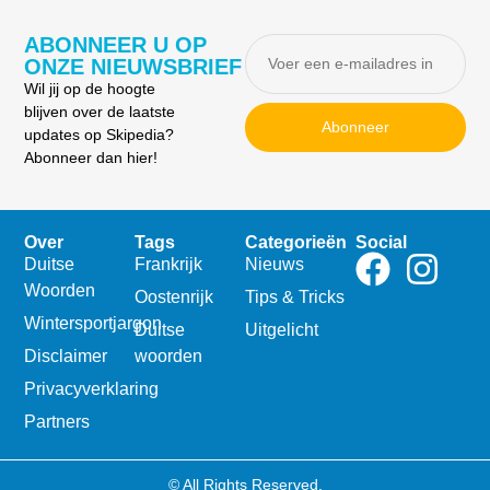
ABONNEER U OP
ONZE NIEUWSBRIEF
Wil jij op de hoogte
blijven over de laatste
Abonneer
updates op Skipedia?
Abonneer dan hier!
Over
Tags
Categorieën
Social
Duitse
Frankrijk
Nieuws
Woorden
Oostenrijk
Tips & Tricks
Wintersportjargon
Duitse
Uitgelicht
Disclaimer
woorden
Privacyverklaring
Partners
© All Rights Reserved.