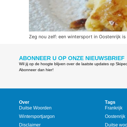
Zeg nou zelf: een wintersport in Oostenrijk 
ABONNEER U OP ONZE NIEUWSBRIEF
Wil jij op de hoogte blijven over de laatste updates op Skipe
Abonneer dan hier!
Over
Tags
Duitse Woorden
Frankrijk
Wintersportjargon
Oostenrijk
Disclaimer
Duitse wo