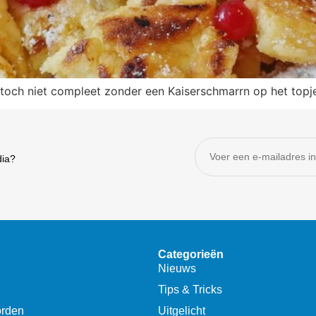
is toch niet compleet zonder een Kaiserschmarrn op het top
dia?
Categorieën
Nieuws
Tips & Tricks
orden
Uitgelicht