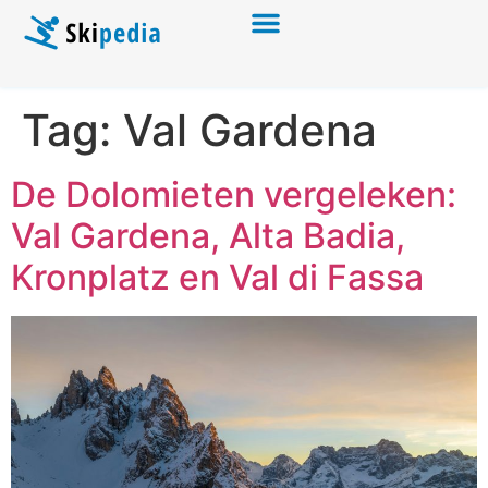
Tag:
Val Gardena
De Dolomieten vergeleken:
Val Gardena, Alta Badia,
Kronplatz en Val di Fassa