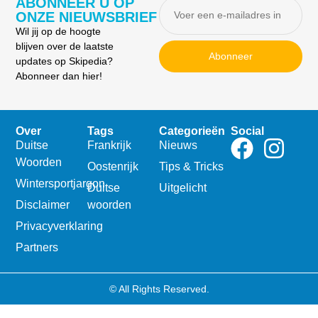
ABONNEER U OP
ONZE NIEUWSBRIEF
Wil jij op de hoogte
blijven over de laatste
Abonneer
updates op Skipedia?
Abonneer dan hier!
Over
Tags
Categorieën
Social
Duitse
Frankrijk
Nieuws
Woorden
Oostenrijk
Tips & Tricks
Wintersportjargon
Duitse
Uitgelicht
Disclaimer
woorden
Privacyverklaring
Partners
© All Rights Reserved.