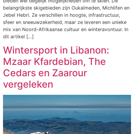
bieden wel degelijk mogelijkheden om te skiën. De
belangrijkste skigebieden zijn Oukaïmeden, Michlifen en
Jebel Hebri. Ze verschillen in hoogte, infrastructuur,
sfeer en sneeuwzekerheid, maar ze leveren een unieke
mix van Noord-Afrikaanse cultuur en winteravontuur. In
dit artikel […]
Wintersport in Libanon:
Mzaar Kfardebian, The
Cedars en Zaarour
vergeleken