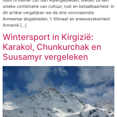
resorts kleiner zijn dan Alpengebieden, bieden ze een
unieke combinatie van cultuur, rust en betaalbaarheid. In
dit artikel vergelijken we de drie voornaamste
Armeense skigebieden. 1. Klimaat en sneeuwzekerheid
Armenië […]
Wintersport in Kirgizië:
Karakol, Chunkurchak en
Suusamyr vergeleken