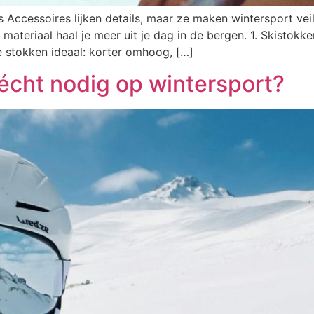
s Accessoires lijken details, maar ze maken wintersport vei
 materiaal haal je meer uit je dag in de bergen. 1. Skistokk
re stokken ideaal: korter omhoog, […]
 écht nodig op wintersport?