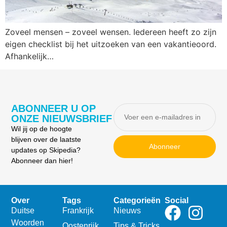
Zoveel mensen – zoveel wensen. Iedereen heeft zo zijn
eigen checklist bij het uitzoeken van een vakantieoord.
Afhankelijk…
ABONNEER U OP
ONZE NIEUWSBRIEF
Wil jij op de hoogte
blijven over de laatste
Abonneer
updates op Skipedia?
Abonneer dan hier!
Over
Tags
Categorieën
Social
Duitse
Frankrijk
Nieuws
Woorden
Oostenrijk
Tips & Tricks