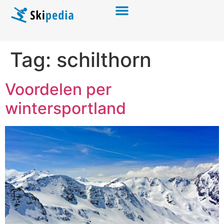
Tag:
schilthorn
Voordelen per
wintersportland