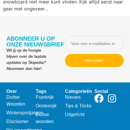
snowboard niet meer kunt vinden. Kijk altijd eerst naar
gear met ongeveer…
ABONNEER U OP
ONZE NIEUWSBRIEF
Wil jij op de hoogte
blijven over de laatste
Abonneer
updates op Skipedia?
Abonneer dan hier!
Over
Tags
Categorieën
Social
Duitse
Frankrijk
Nieuws
Woorden
Oostenrijk
Tips & Tricks
Wintersportjargon
Duitse
Uitgelicht
Disclaimer
woorden