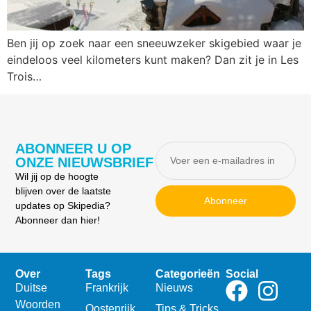
Ben jij op zoek naar een sneeuwzeker skigebied waar je
eindeloos veel kilometers kunt maken? Dan zit je in Les
Trois…
ABONNEER U OP
ONZE NIEUWSBRIEF
Wil jij op de hoogte
blijven over de laatste
Abonneer
updates op Skipedia?
Abonneer dan hier!
Over
Tags
Categorieën
Social
Duitse
Frankrijk
Nieuws
Woorden
Oostenrijk
Tips & Tricks