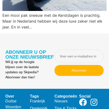
Een mooi pak sneeuw met de Kerstdagen is prachtig.
Maar in Nederland hebben wij deze luxe zeker niet elk
jaar. En in veel…
ABONNEER U OP
ONZE NIEUWSBRIEF
Wil jij op de hoogte
blijven over de laatste
Abonneer
updates op Skipedia?
Abonneer dan hier!
Over
Tags
Categorieën
Social
Duitse
Frankrijk
Nieuws
Woorden
Oostenrijk
Tips & Tricks