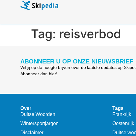
Tag:
reisverbod
ABONNEER U OP ONZE NIEUWSBRIEF
Wil jij op de hoogte blijven over de laatste updates op Skipe
Abonneer dan hier!
Over
Tags
Duitse Woorden
Frankrijk
Wintersportjargon
Oostenrijk
Disclaimer
Duitse wo