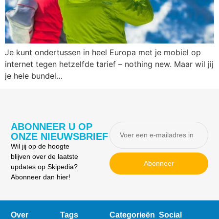
Je kunt ondertussen in heel Europa met je mobiel op
internet tegen hetzelfde tarief – nothing new. Maar wil jij
je hele bundel…
ABONNEER U OP
ONZE NIEUWSBRIEF
Wil jij op de hoogte
blijven over de laatste
Abonneer
updates op Skipedia?
Abonneer dan hier!
Over
Tags
Categorieën
Social