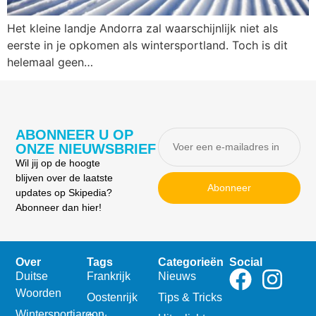
Het kleine landje Andorra zal waarschijnlijk niet als
eerste in je opkomen als wintersportland. Toch is dit
helemaal geen…
ABONNEER U OP
ONZE NIEUWSBRIEF
Wil jij op de hoogte
blijven over de laatste
Abonneer
updates op Skipedia?
Abonneer dan hier!
Over
Tags
Categorieën
Social
Duitse
Frankrijk
Nieuws
Woorden
Oostenrijk
Tips & Tricks
Wintersportjargon