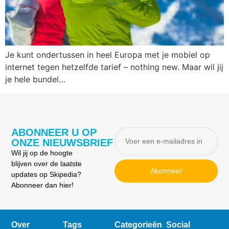
Je kunt ondertussen in heel Europa met je mobiel op
internet tegen hetzelfde tarief – nothing new. Maar wil jij
je hele bundel…
ABONNEER U OP
ONZE NIEUWSBRIEF
Wil jij op de hoogte
blijven over de laatste
Abonneer
updates op Skipedia?
Abonneer dan hier!
Over
Tags
Categorieën
Social