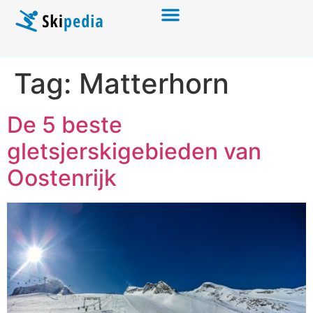
Tag:
Matterhorn
De 5 beste
gletsjerskigebieden van
Oostenrijk