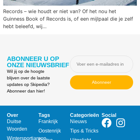
Records – wie houdt er niet van? Of het nou het
Guinness Book of Records is, of een mijlpaal die je zelf
hebt beleefd, wij…
ABONNEER U OP
ONZE NIEUWSBRIEF
Wil jij op de hoogte
blijven over de laatste
Abonneer
updates op Skipedia?
Abonneer dan hier!
Over
Tags
Categorieën
Social
Duitse
Frankrijk
Nieuws
Woorden
Oostenrijk
Tips & Tricks
Wintersportjargon