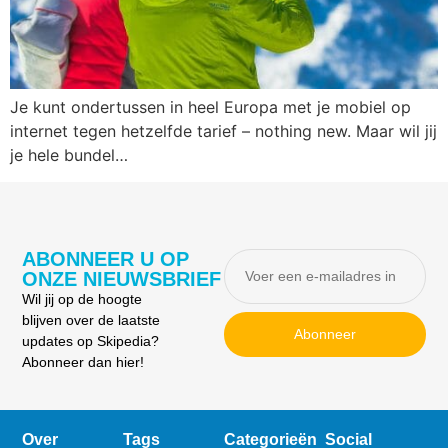
Je kunt ondertussen in heel Europa met je mobiel op
internet tegen hetzelfde tarief – nothing new. Maar wil jij
je hele bundel…
ABONNEER U OP
ONZE NIEUWSBRIEF
Wil jij op de hoogte
blijven over de laatste
Abonneer
updates op Skipedia?
Abonneer dan hier!
Over
Tags
Categorieën
Social