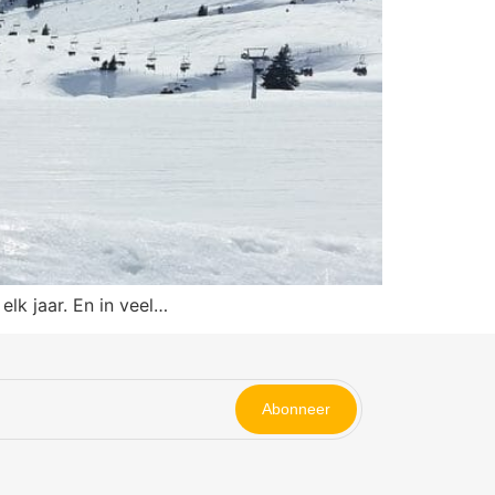
lk jaar. En in veel…
Abonneer