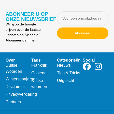
ABONNEER U OP
ONZE NIEUWSBRIEF
Wil jij op de hoogte
blijven over de laatste
Abonneer
updates op Skipedia?
Abonneer dan hier!
Over
Tags
Categorieën
Social
Duitse
Frankrijk
Nieuws
Woorden
Oostenrijk
Tips & Tricks
Wintersportjargon
Duitse
Uitgelicht
Disclaimer
woorden
Privacyverklaring
Partners