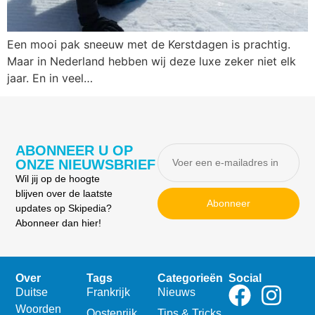
Een mooi pak sneeuw met de Kerstdagen is prachtig.
Maar in Nederland hebben wij deze luxe zeker niet elk
jaar. En in veel…
ABONNEER U OP
ONZE NIEUWSBRIEF
Wil jij op de hoogte
blijven over de laatste
Abonneer
updates op Skipedia?
Abonneer dan hier!
Over
Tags
Categorieën
Social
Duitse
Frankrijk
Nieuws
Woorden
Oostenrijk
Tips & Tricks